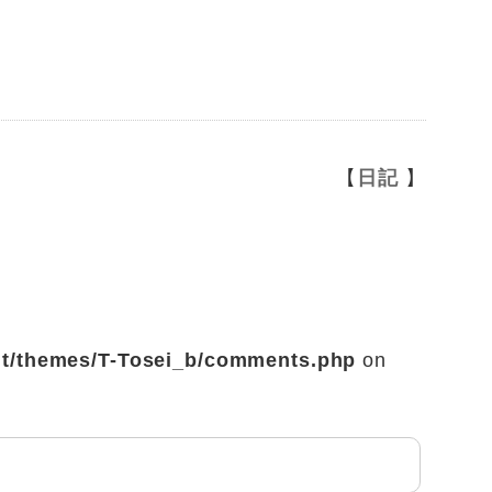
【
日記
】
ent/themes/T-Tosei_b/comments.php
on