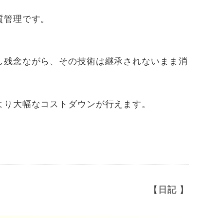
質管理です。
し残念ながら、その技術は継承されないまま消
より大幅なコストダウンが行えます。
【
日記
】